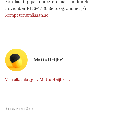
Föreläsning på kompetensmässan den 4e
november kl 16-17.30 Se programmet på
kompetensmässan.se
Matts Heijbel
Visa alla inlägg av Matts Heijbel →
ÄLDRE INLÄGG
Inläggsnavigering