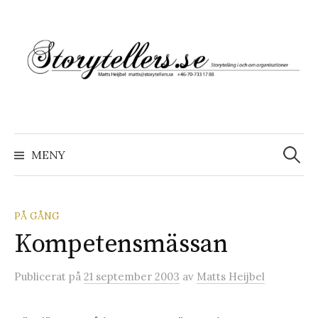
Hoppa
till
innehåll
Sök
efter:
MENY
PÅ GÅNG
Kompetensmässan
Publicerat
på
21 september 2003
av
Matts Heijbel