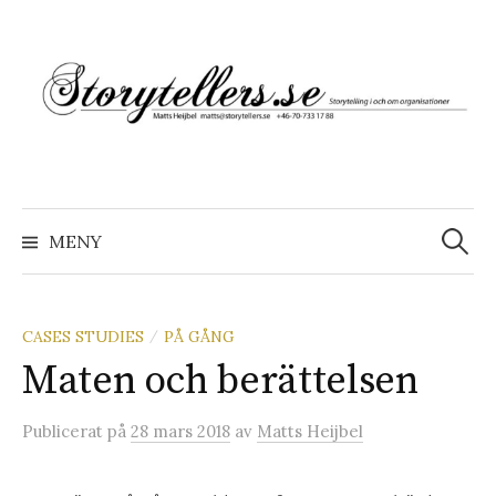
Hoppa
till
innehåll
Sök
efter:
MENY
CASES STUDIES
PÅ GÅNG
/
Maten och berättelsen
Publicerat
på
28 mars 2018
av
Matts Heijbel