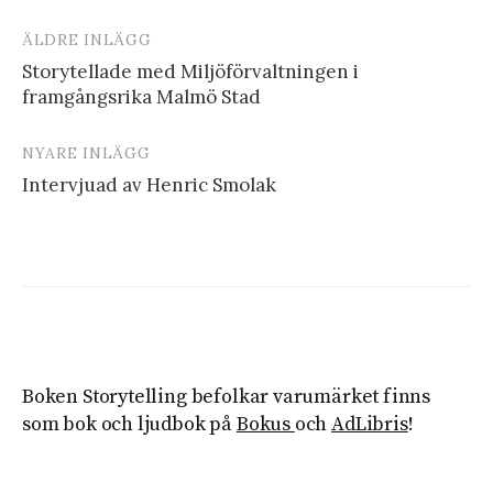
ÄLDRE INLÄGG
Inläggsnavigering
Storytellade med Miljöförvaltningen i
framgångsrika Malmö Stad
NYARE INLÄGG
Intervjuad av Henric Smolak
Boken Storytelling befolkar varumärket finns
som bok och ljudbok på
Bokus
och
AdLibris
!