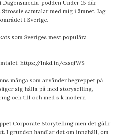
n i Dagensmedia-podden Under 15 där
Strossle samtalar med mig i ämnet. Jag
området i Sverige.
ankats som Sveriges mest populära
mtalet: https://lnkd.in/essqfWS
t finns många som använder begreppet på
säger sig hålla på med storyselling,
aring och till och med s k modern
eppet Corporate Storytelling men det gällr
kt. I grunden handlar det om innehåll, om