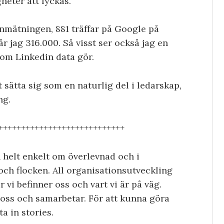
eter att lyckas.
inmätningen, 881 träffar på Google på
får jag 316.000. Så visst ser också jag en
som Linkedin data gör.
t sätta sig som en naturlig del i ledarskap,
ng.
++++++++++++++++++++++++++++
n helt enkelt om överlevnad och i
och flocken. All organisationsutveckling
r vi befinner oss och vart vi är på väg.
 oss och samarbetar. För att kunna göra
a in stories.