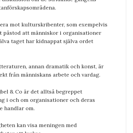
utanförskapsområdena.
tera mot kulturskribenter, som exempelvis
t påstod att människor i organisationer
älva taget har kidnappat själva ordet
itteraturen, annan dramatik och konst, är
direkt från människans arbete och vardag.
jbel & Co är det alltså begreppet
ing i och om organisationer och deras
de handlar om.
igheten kan visa meningen med