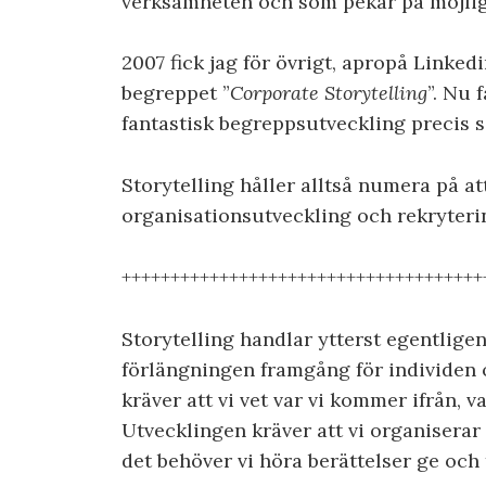
verksamheten och som pekar på möjligh
2007 fick jag för övrigt, apropå Linked
begreppet ”
Corporate Storytelling
”. Nu 
fantastisk begreppsutveckling precis 
Storytelling håller alltså numera på at
organisationsutveckling och rekryteri
+++++++++++++++++++++++++++++++++++++
Storytelling handlar ytterst egentlige
förlängningen framgång för individen 
kräver att vi vet var vi kommer ifrån, va
Utvecklingen kräver att vi organiserar
det behöver vi höra berättelser ge och t