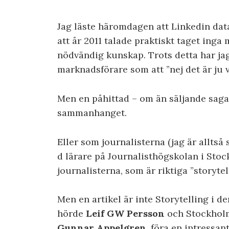
Jag läste häromdagen att Linkedin dat
att år 2011 talade praktiskt taget ing
nödvändig kunskap. Trots detta har jag
marknadsförare som att ”nej det är ju v
Men en påhittad – om än säljande saga –
sammanhanget.
Eller som journalisterna (jag är alltså
d lärare på Journalisthögskolan i Stoc
journalisterna, som är riktiga ”storytel
Men en artikel är inte Storytelling i 
hörde
Leif GW Persson
och Stockholm
Gunnar Appelgren
, föra en intressa