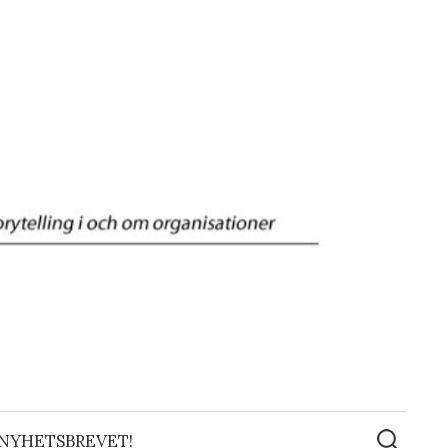
Sök
efter:
 NYHETSBREVET!