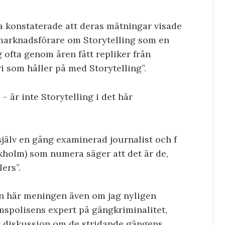
a konstaterade att deras mätningar visade
a marknadsförare om Storytelling som en
 ofta genom åren fått repliker från
i som håller på med Storytelling”.
 är inte Storytelling i det här
 själv en gång examinerad journalist och f
kholm) som numera säger att det är de,
lers”.
den här meningen även om jag nyligen
spolisens expert på gängkriminalitet,
nt diskussion om de stridande gängens