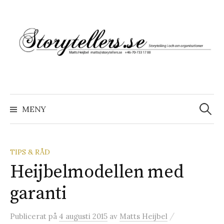
Hoppa
till
innehåll
Sök
efter:
MENY
TIPS & RÅD
Heijbelmodellen med
garanti
/
Publicerat
på
4 augusti 2015
av
Matts Heijbel