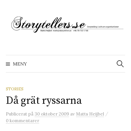
Hoppa
till
innehåll
Sök
efter:
MENY
STORIES
Då grät ryssarna
/
Publicerat
på
30 oktober 2009
av
Matts Heijbel
0 kommentarer