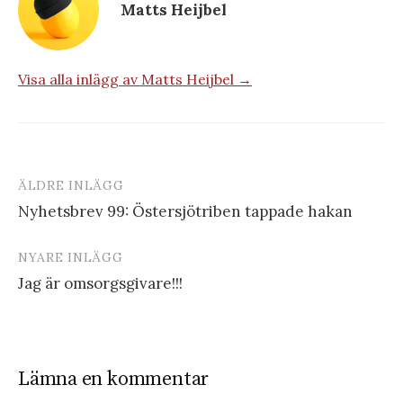
Matts Heijbel
Visa alla inlägg av Matts Heijbel →
ÄLDRE INLÄGG
Inläggsnavigering
Nyhetsbrev 99: Östersjötriben tappade hakan
NYARE INLÄGG
Jag är omsorgsgivare!!!
Lämna en kommentar