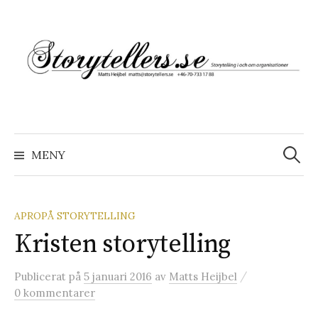
Hoppa
till
innehåll
Sök
efter:
MENY
APROPÅ STORYTELLING
Kristen storytelling
/
Publicerat
på
5 januari 2016
av
Matts Heijbel
0 kommentarer