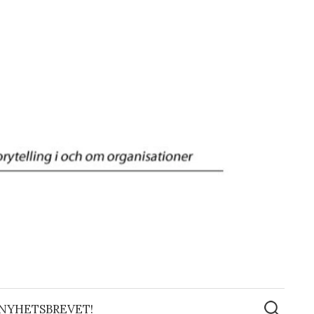
Sök
efter:
 NYHETSBREVET!