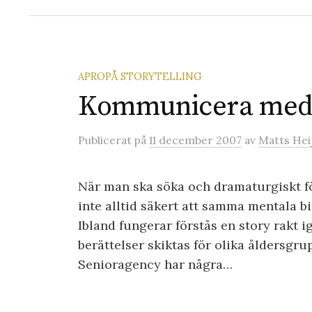
APROPÅ STORYTELLING
Kommunicera med
Publicerat
på
11 december 2007
av
Matts Hei
När man ska söka och dramaturgiskt fö
inte alltid säkert att samma mentala b
Ibland fungerar förstås en story rakt
berättelser skiktas för olika åldersgr
Senioragency har några…