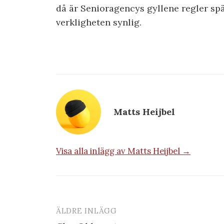
då är Senioragencys gyllene regler sp
verkligheten synlig.
Matts Heijbel
Visa alla inlägg av Matts Heijbel →
ÄLDRE INLÄGG
Inläggsnavigering