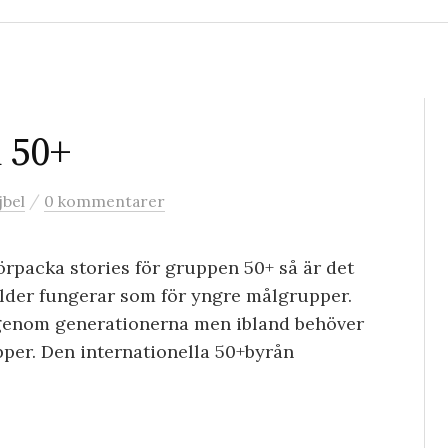
 50+
/
jbel
0 kommentarer
rpacka stories för gruppen 50+ så är det
ilder fungerar som för yngre målgrupper.
 igenom generationerna men ibland behöver
upper. Den internationella 50+byrån