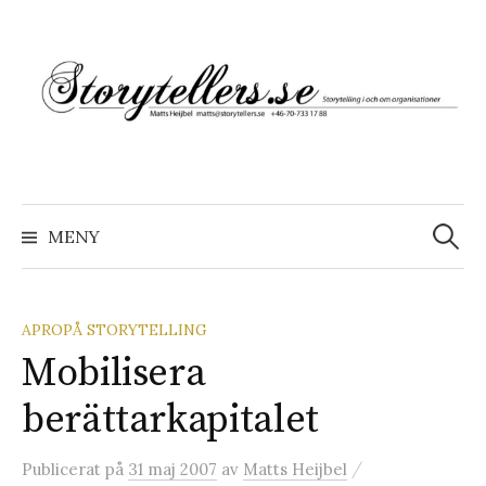
Hoppa
till
innehåll
Sök
efter:
MENY
APROPÅ STORYTELLING
Mobilisera
berättarkapitalet
/
Publicerat
på
31 maj 2007
av
Matts Heijbel