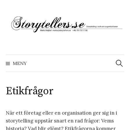
Hoppa
till
innehåll
Sök
efter:
MENY
Etikfrågor
När ett företag eller en organisation ger sig in i
storytelling uppstår snart en rad frågor: Vems
historia? Vad blir glömt? Etikfrågorna kommer