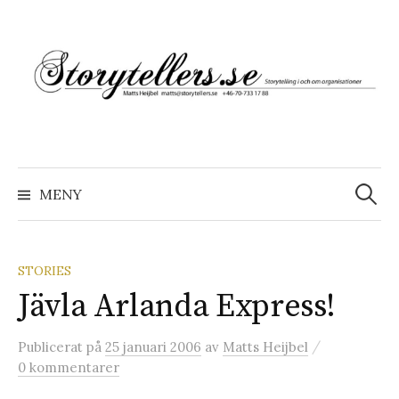
Hoppa
till
innehåll
Sök
efter:
MENY
STORIES
Jävla Arlanda Express!
/
Publicerat
på
25 januari 2006
av
Matts Heijbel
0 kommentarer