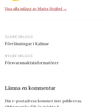
Visa alla inlägg av Matts Heijbel →
ÄLDRE INLÄGG
Inläggsnavigering
Föreläsningar i Kalmar
NYARE INLÄGG
Försvarsmaktsinformatörer
Lämna en kommentar
Din e-postadress kommer inte publiceras.
Obligatoriska fält är märkta
*