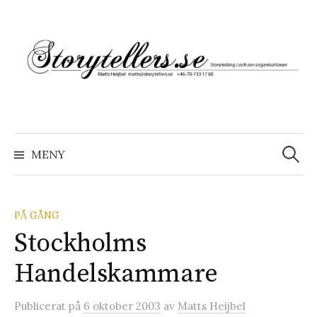
Hoppa
till
innehåll
Sök
efter:
MENY
PÅ GÅNG
Stockholms
Handelskammare
Publicerat
på
6 oktober 2003
av
Matts Heijbel