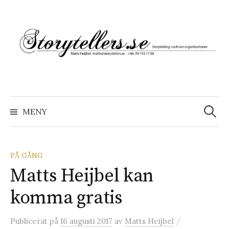
Hoppa
till
innehåll
Sök
efter:
MENY
PÅ GÅNG
Matts Heijbel kan
komma gratis
/
Publicerat
på
16 augusti 2017
av
Matts Heijbel