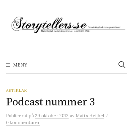
Hoppa
till
innehåll
Sök
efter:
MENY
ARTIKLAR
Podcast nummer 3
/
Publicerat
på
29 oktober 2013
av
Matts Heijbel
0 kommentarer