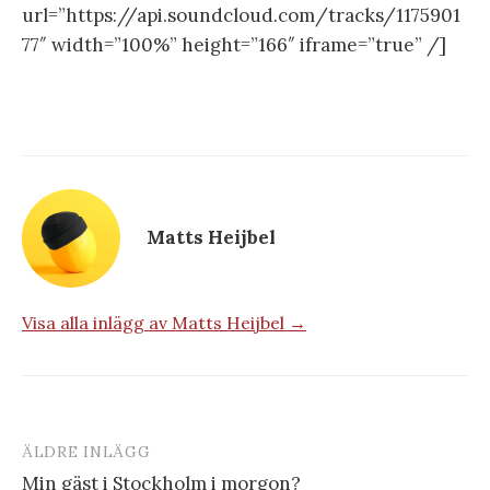
url=”https://api.soundcloud.com/tracks/1175901
77″ width=”100%” height=”166″ iframe=”true” /]
Matts Heijbel
Visa alla inlägg av Matts Heijbel →
ÄLDRE INLÄGG
Inläggsnavigering
Min gäst i Stockholm i morgon?