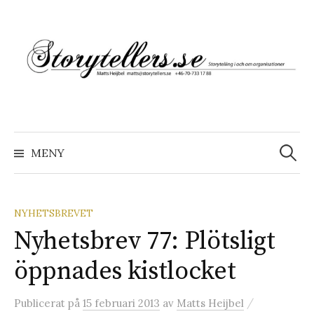
Hoppa
till
innehåll
Sök
efter:
MENY
NYHETSBREVET
Nyhetsbrev 77: Plötsligt
öppnades kistlocket
/
Publicerat
på
15 februari 2013
av
Matts Heijbel