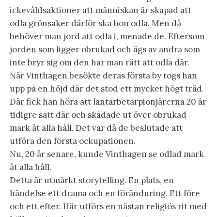
ickevåldsaktioner att människan är skapad att
odla grönsaker därför ska hon odla. Men då
behöver man jord att odla i, menade de. Eftersom
jorden som ligger obrukad och ägs av andra som
inte bryr sig om den har man rätt att odla där.
När Vinthagen besökte deras första by togs han
upp på en höjd där det stod ett mycket högt träd.
Där fick han höra att lantarbetarpionjärerna 20 år
tidigre satt där och skådade ut över obrukad
mark åt alla håll. Det var då de beslutade att
utföra den första ockupationen.
Nu, 20 år senare, kunde Vinthagen se odlad mark
åt alla håll.
Detta är utmärkt storytelling. En plats, en
händelse ett drama och en förändnring. Ett före
och ett efter. Här utförs en nästan religiös rit med