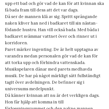
upp ett bad och gör vad de kan för att kvinnan ska
få bada fram till dess att det var dags.
Då ser de mannen klä av sig. Spritt språngande
naken kliver han ned i badkaret till sin nästan-
födande hustru. Han vill också bada. Med båda i
badkaret svämmar vattnet över och rinner ut i
korridoren.
Paret märker ingenting. De är helt upptagna av
varandra medan personalen gör vad de kan för
att torka upp och förhindra vattenskada.
Musikspelaren dånar med parets medhavda
musik. De har på något märkligt sätt fullständigt
tagit över avdelningen. De befinner sig i
universums medelpunkt.
Då känner kvinnan att nu är det verkligen dags.
Hon får hjälp att komma in till
förlossningsrummet och den nakne mannen