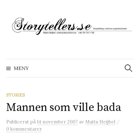
Hoppa
till
innehåll
Sök
efter:
MENY
STORIES
Mannen som ville bada
/
Publicerat
på
14 november 2007
av
Matts Heijbel
0 kommentarer